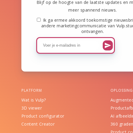
Blijf op de hoogte van de laatste updates en m
meer spannend nieuws.
Ik ga ermee akkoord toekomstige nieuwsbr
andere marketingcommunicatie van Vulp.stu
ontvangen.
PLATFORM
OPLOSSING
Wat is Vulp?
Augmented
3D viewer
Productafb
Product configurator
AI afbeeldi
Content Creator
360 grade
Product co