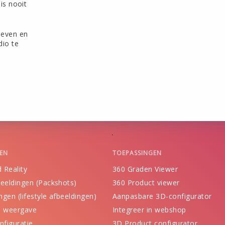
is nooit
ieven en
dio te
EN
TOEPASSINGEN
 Reality
360 Graden Viewer
eeldingen (Packshots)
360 Product viewer
ngen (lifestyle afbeeldingen)
Aanpasbare 3D-configurator
n weergave
Integreer in webshop
nfiguratie
3D Product configurator