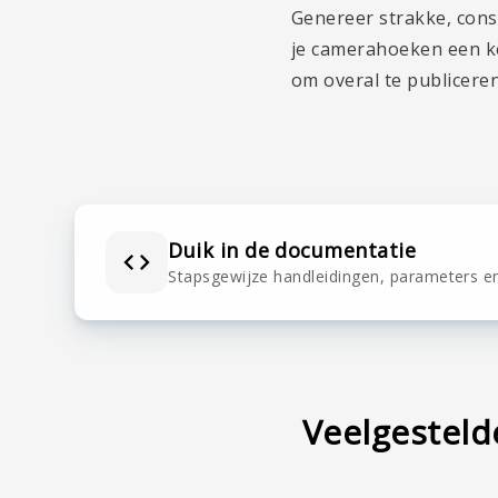
Genereer strakke, consi
je camerahoeken een ke
om overal te publiceren
Duik in de documentatie
Stapsgewijze handleidingen, parameters e
De Augmented Reality-f
Veelgesteld
bekijken met je mobie
van het product in je 
De ontwikkeling van V
aankoopbeslissing te 
interactieve 3D-elem