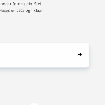
onder fotostudio. Stel
aces en catalogi, klaar
ving te
e weergave
g naar
pparaten.
nd om hun