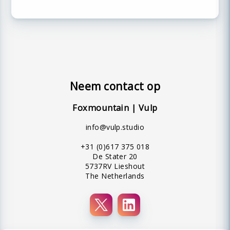
beschikbaarheid, realistische
materialen, schaduwen en
verlichting, tekstuele hotspots, en
een intuïtieve gebruiksvriendelijke
interface.
Neem contact op
Foxmountain | Vulp
info@vulp.studio
+31 (0)617 375 018
De Stater 20
5737RV Lieshout
The Netherlands