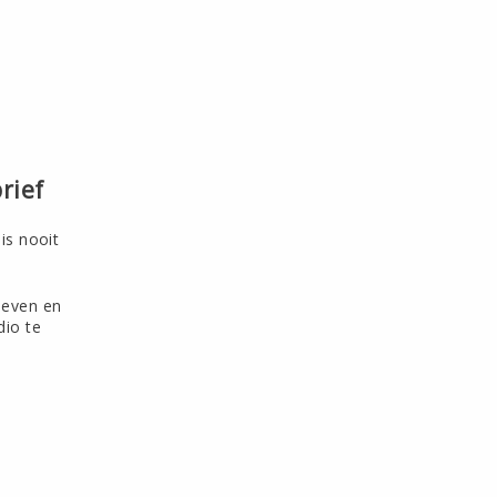
rief
is nooit
ieven en
dio te