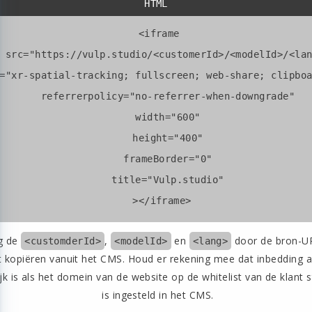
 <
iframe
src
=
"https://vulp.studio/<customerId>/<modelId>/<la
=
"xr-spatial-tracking; fullscreen; web-share; clipbo
referrerpolicy
=
"no-referrer-when-downgrade"
width
=
"600"
height
=
"400"
frameBorder
=
"0"
title
=
"Vulp.studio"
  ></
iframe
g de
,
en
door de bron-UR
<customderId>
<modelId>
<lang>
t kopiëren vanuit het CMS. Houd er rekening mee dat inbedding a
jk is als het domein van de website op de whitelist van de klant s
is ingesteld in het CMS.