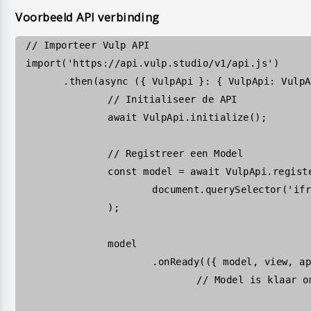
Voorbeeld API verbinding
import
(
'https://api.vulp.studio/v1/api.js'
	.
then
(
async
 ({ 
VulpApi
 }
:
 { 
VulpApi
:
VulpA
await
VulpApi
.
initialize
const
model
=
await
VulpApi
.
regist
			document.
querySelector
(
'if
model
			.
onReady
(({ 
model
, 
view
, 
a