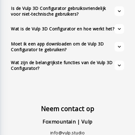
Configurator zijn onder andere integratie in
webshop en biedt een 360-graden weergave
afhankelijk van het product.
ermee kunt interageren. Dit omvat het
Is de Vulp 3D Configurator gebruiksvriendelijk
elke website of webshop, 3D-animatie en
en augmented reality-ervaring zonder dat je
bekijken van producten in Augmented Reality
voor niet-technische gebruikers?
interactie, meertalige ondersteuning,
een app hoeft te downloaden.
op zowel iOS- als Android-apparaten.
configureerbare productvariaties, aanpasbare
Wat is de Vulp 3D Configurator en hoe werkt het?
kleuren, augmented reality, geen app-vereiste,
volledige aanpassingsopties, API-
Moet ik een app downloaden om de Vulp 3D
beschikbaarheid, realistische materialen,
Configurator te gebruiken?
schaduwen en verlichting, tekstuele hotspots,
Wat zijn de belangrijkste functies van de Vulp 3D
en een intuïtieve gebruiksvriendelijke
Configurator?
interface.
Neem contact op
Foxmountain | Vulp
info@vulp.studio