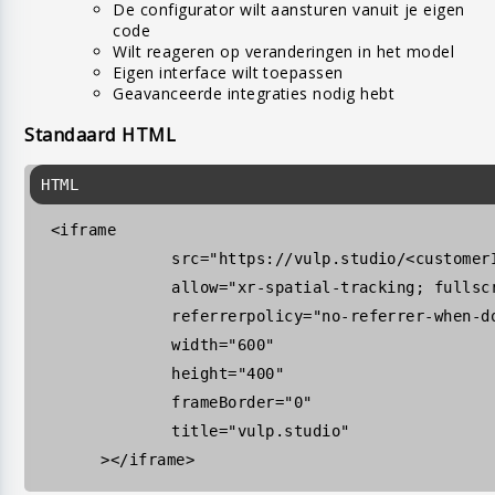
De configurator wilt aansturen vanuit je eigen
code
Wilt reageren op veranderingen in het model
Eigen interface wilt toepassen
Geavanceerde integraties nodig hebt
Standaard HTML
 <
iframe
src
=
"https://vulp.studio/<customer
allow
=
"xr-spatial-tracking; fullsc
referrerpolicy
=
"no-referrer-when-d
width
=
"600"
height
=
"400"
frameBorder
=
"0"
title
=
"vulp.studio"
	></
iframe