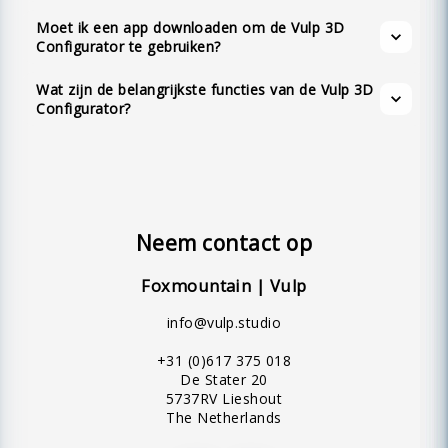
volledige aanpassingsopties, API-
Moet ik een app downloaden om de Vulp 3D
beschikbaarheid, realistische materialen,
Configurator te gebruiken?
schaduwen en verlichting, tekstuele hotspots,
Wat zijn de belangrijkste functies van de Vulp 3D
en een intuïtieve gebruiksvriendelijke
Configurator?
interface.
Neem contact op
Foxmountain | Vulp
info@vulp.studio
+31 (0)617 375 018
De Stater 20
5737RV Lieshout
The Netherlands