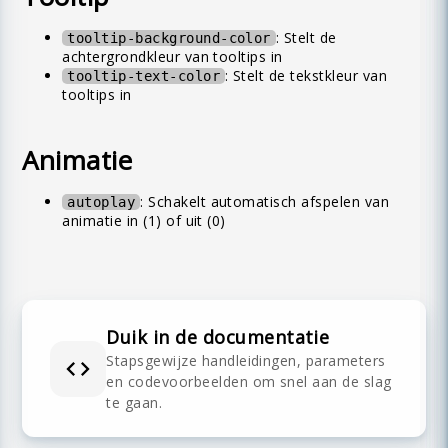
: Stelt de
tooltip-background-color
achtergrondkleur van tooltips in
: Stelt de tekstkleur van
tooltip-text-color
tooltips in
Animatie
: Schakelt automatisch afspelen van
autoplay
animatie in (1) of uit (0)
Duik in de documentatie
De Augmented Reality-functie stelt je in staat
Stapsgewijze handleidingen, parameters
om het virtuele product in je eigen omgeving
en codevoorbeelden om snel aan de slag
te bekijken met je mobiele apparaat. Door op
De ontwikkeling van Vulp, een 3D-
te gaan.
een knop te klikken, kun je een levensechte
animatietool, werd gedreven door de
weergave van het product in je eigen ruimte
groeiende vraag naar interactieve 3D-