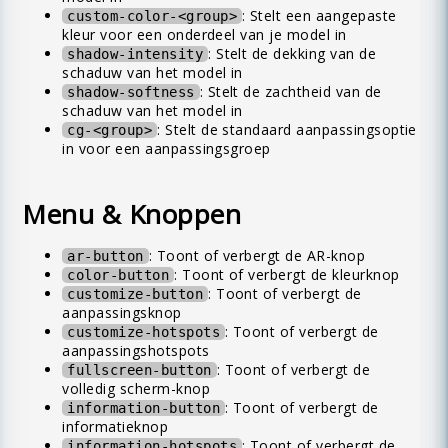
: Stelt een aangepaste
custom-color-<group>
kleur voor een onderdeel van je model in
: Stelt de dekking van de
shadow-intensity
schaduw van het model in
: Stelt de zachtheid van de
shadow-softness
schaduw van het model in
: Stelt de standaard aanpassingsoptie
cg-<group>
in voor een aanpassingsgroep
Menu & Knoppen
: Toont of verbergt de AR-knop
ar-button
: Toont of verbergt de kleurknop
color-button
: Toont of verbergt de
customize-button
aanpassingsknop
: Toont of verbergt de
customize-hotspots
aanpassingshotspots
: Toont of verbergt de
fullscreen-button
volledig scherm-knop
: Toont of verbergt de
information-button
informatieknop
: Toont of verbergt de
information-hotspots